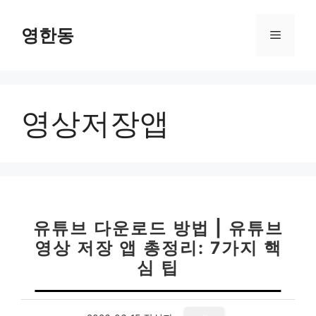
컨
텐
영한동
메
츠
로
뉴
건
너
영상저장앱
뛰
기
유튜브 다운로드 방법 | 유튜브
영상 저장 앱 총정리: 7가지 핵
심 팁