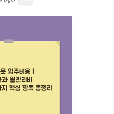
15
작성자:
writer