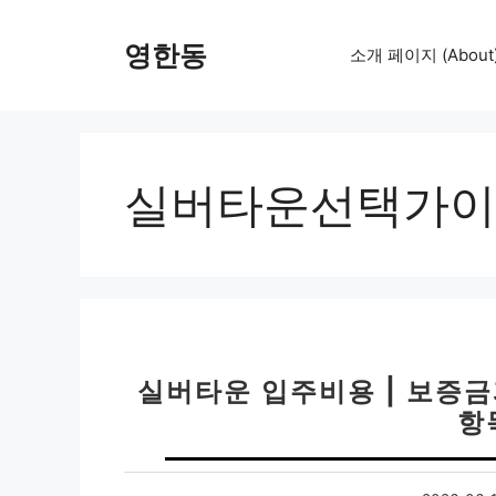
컨
텐
영한동
소개 페이지 (About
츠
로
건
너
뛰
실버타운선택가이
기
실버타운 입주비용 | 보증금
항