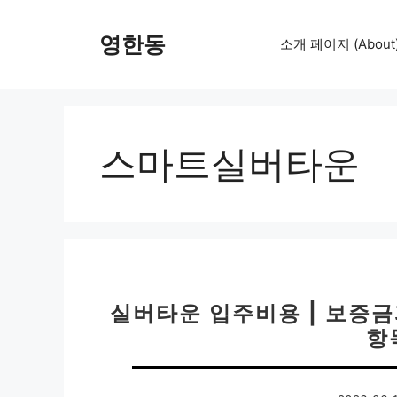
컨
텐
영한동
소개 페이지 (About
츠
로
건
너
뛰
스마트실버타운
기
실버타운 입주비용 | 보증금
항