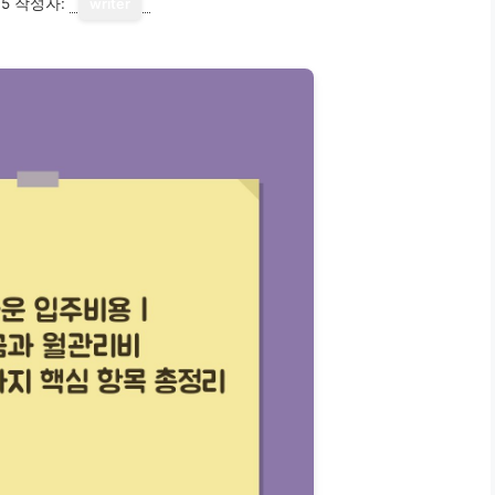
15
작성자:
writer