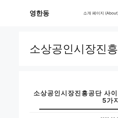
컨
텐
영한동
소개 페이지 (About
츠
로
건
너
뛰
소상공인시장진흥
기
소상공인시장진흥공단 사이트
5가