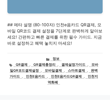
## 메타 설명 (80-100자) 인천e음카드 QR결제, 모
바일 QR코드 결제 설정을 7단계로 완벽하게 알아보
세요! 간편하고 빠른 결제를 위한 필수 가이드. 지금
바로 설정하고 혜택 놓치지 마세요!
카
정보
테
태
QR결제
,
QR결제총정리
,
결제설정가이드
,
모바
고
그
일QR코드결제설정
,
모바일결제
,
스마트결제
,
완벽
리
가이드
,
인천E음카드
,
인천E음카드QR결제
,
인천지
역화폐