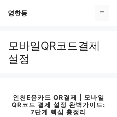
컨
텐
영한동
메
츠
로
뉴
건
너
모바일QR코드결제
뛰
기
설정
인천E음카드 QR결제 | 모바일
QR코드 결제 설정 완벽가이드:
7단계 핵심 총정리