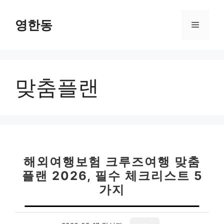
컨
텐
영한동
메
츠
로
뉴
건
너
맞춤플랜
뛰
기
해외여행보험 크루즈여행 맞춤
플랜 2026, 필수 체크리스트 5
가지