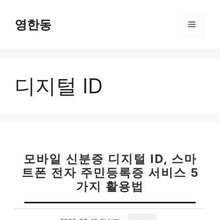
컨
텐
영한동
메
츠
로
뉴
건
너
디지털 ID
뛰
기
모바일 신분증 디지털 ID, 스마
트폰 전자 주민등록증 서비스 5
가지 활용법