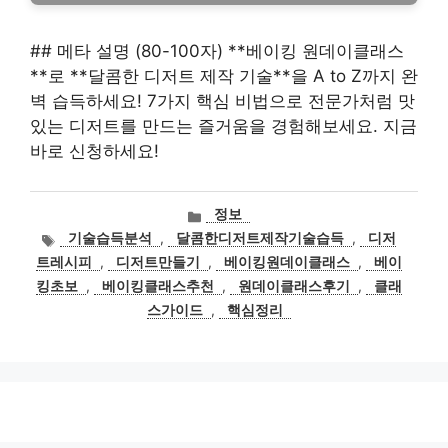
## 메타 설명 (80-100자) **베이킹 원데이클래스
**로 **달콤한 디저트 제작 기술**을 A to Z까지 완
벽 습득하세요! 7가지 핵심 비법으로 전문가처럼 맛
있는 디저트를 만드는 즐거움을 경험해보세요. 지금
바로 신청하세요!
카
정보
테
태
기술습득분석
,
달콤한디저트제작기술습득
,
디저
고
그
트레시피
,
디저트만들기
,
베이킹원데이클래스
,
베이
리
킹초보
,
베이킹클래스추천
,
원데이클래스후기
,
클래
스가이드
,
핵심정리