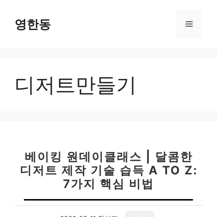
컨
텐
영한동
메
츠
로
뉴
건
너
디저트만들기
뛰
기
베이킹 원데이클래스 | 달콤한
디저트 제작 기술 습득 A TO Z:
7가지 핵심 비법