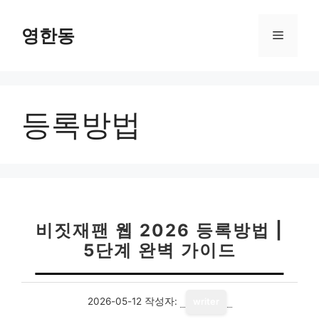
컨
텐
영한동
메
츠
로
뉴
건
너
등록방법
뛰
기
비짓재팬 웹 2026 등록방법 |
5단계 완벽 가이드
2026-05-12
작성자:
writer