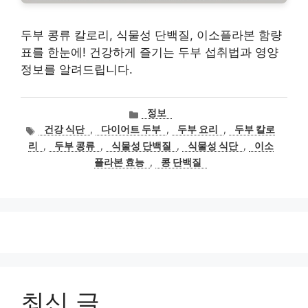
두부 콩류 칼로리, 식물성 단백질, 이소플라본 함량
표를 한눈에! 건강하게 즐기는 두부 섭취법과 영양
정보를 알려드립니다.
카
정보
테
태
건강 식단
,
다이어트 두부
,
두부 요리
,
두부 칼로
고
그
리
,
두부 콩류
,
식물성 단백질
,
식물성 식단
,
이소
리
플라본 효능
,
콩 단백질
최신 글