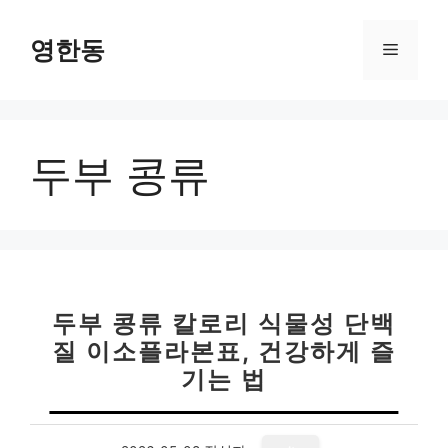
컨
텐
영한동
메
츠
로
뉴
건
너
두부 콩류
뛰
기
두부 콩류 칼로리 식물성 단백
질 이소플라본표, 건강하게 즐
기는 법