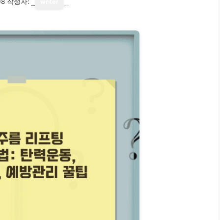
08
작성자:
writer