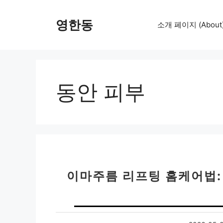
컨
텐
영한동
소개 페이지 (About
츠
로
건
너
뛰
동안 피부
기
이마주름 리프팅 홈케어법: