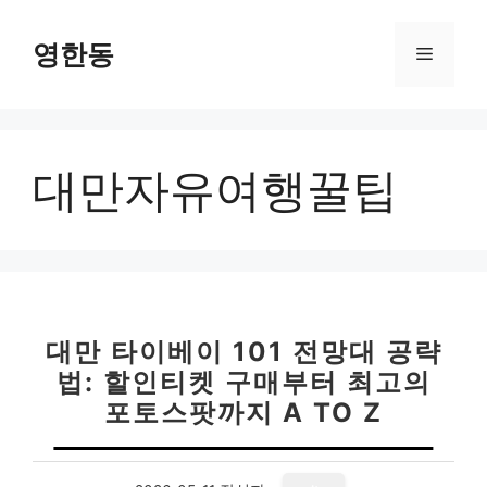
컨
텐
영한동
메
츠
로
뉴
건
너
대만자유여행꿀팁
뛰
기
대만 타이베이 101 전망대 공략
법: 할인티켓 구매부터 최고의
포토스팟까지 A TO Z