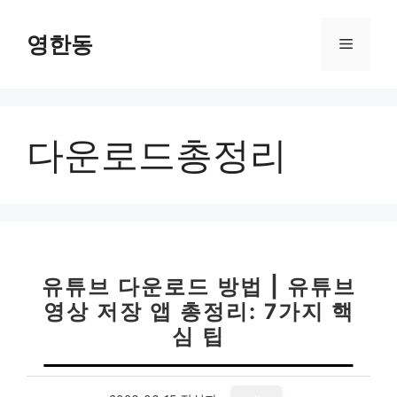
컨
텐
영한동
메
츠
로
뉴
건
너
다운로드총정리
뛰
기
유튜브 다운로드 방법 | 유튜브
영상 저장 앱 총정리: 7가지 핵
심 팁