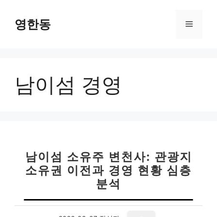
컨
텐
영한동
메
츠
로
뉴
건
너
남이섬 경영
뛰
기
남이섬 소유주 변천사: 관광지
소유권 이전과 경영 현황 심층
분석