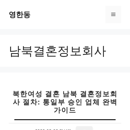
컨
텐
영한동
메
츠
로
뉴
건
너
남북결혼정보회사
뛰
기
북한여성 결혼 남북 결혼정보회
사 절차: 통일부 승인 업체 완벽
가이드