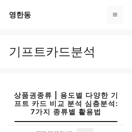
컨
텐
영한동
메
츠
로
뉴
건
너
기프트카드분석
뛰
기
상품권종류 | 용도별 다양한 기
프트 카드 비교 분석 심층분석:
7가지 종류별 활용법