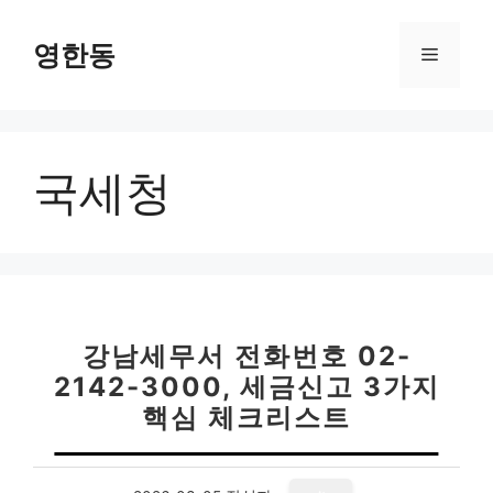
컨
텐
영한동
메
츠
로
뉴
건
너
국세청
뛰
기
강남세무서 전화번호 02-
2142-3000, 세금신고 3가지
핵심 체크리스트