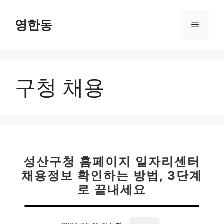
컨
텐
영한동
메
츠
로
뉴
건
너
구청 채용
뛰
기
성산구청 홈페이지 일자리센터
채용정보 확인하는 방법, 3단계
로 끝내세요