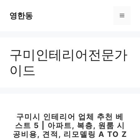
컨
텐
영한동
메
츠
로
뉴
건
너
구미인테리어전문가
뛰
기
이드
구미시 인테리어 업체 추천 베
스트 5 | 아파트, 복층, 원룸 시
공비용, 견적, 리모델링 A TO Z