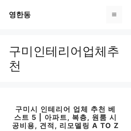
컨
텐
영한동
메
츠
로
뉴
건
너
구미인테리어업체추
뛰
기
천
구미시 인테리어 업체 추천 베
스트 5 | 아파트, 복층, 원룸 시
공비용, 견적, 리모델링 A TO Z