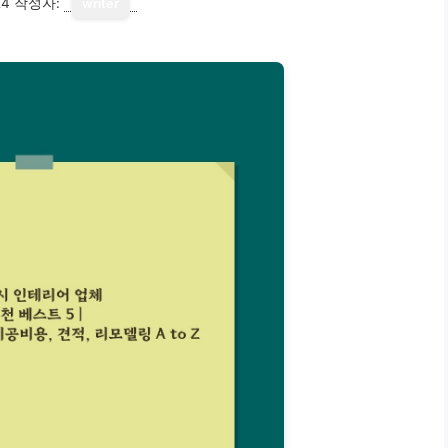
24
작성자:
writer