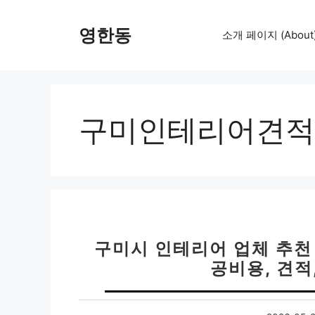
컨
텐
영한동
소개 페이지 (About
츠
로
건
너
뛰
구미인테리어견적
기
구미시 인테리어 업체 추천 베
공비용, 견적,