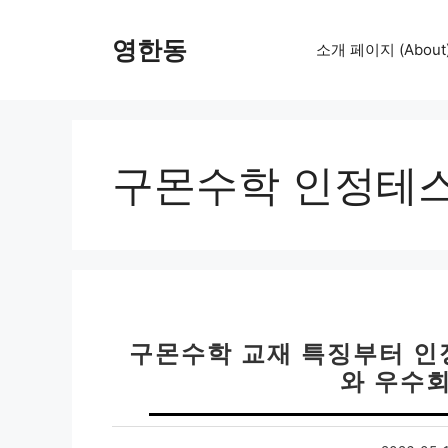
컨
텐
영한동
소개 페이지 (About
츠
로
건
너
뛰
구몬수학 인정테
기
구몬수학 교재 특징부터 인
와 우수