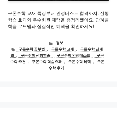
구몬수학 교재 특징부터 인정테스트 합격까지, 선행
학습 효과와 우수회원 혜택을 총정리했어요. 단계별
학습 로드맵과 실질적인 혜택을 확인하세요!
카
정보
테
태
구몬수학 공부법
,
구몬수학 교재
,
구몬수학 단계
고
그
별
,
구몬수학 선행학습
,
구몬수학 인정테스트
,
구몬
리
수학 추천
,
구몬수학 학습효과
,
구몬수학 혜택
,
구몬
수학 후기