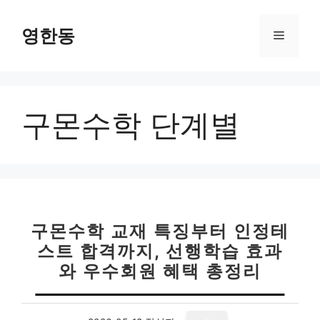
컨
텐
영한동
메
츠
로
뉴
건
너
구몬수학 단계별
뛰
기
구몬수학 교재 특징부터 인정테
스트 합격까지, 선행학습 효과
와 우수회원 혜택 총정리