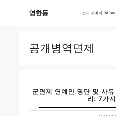
컨
텐
영한동
소개 페이지 (About
츠
로
건
너
뛰
공개병역면제
기
군면제 연예인 명단 및 사유
리: 7가