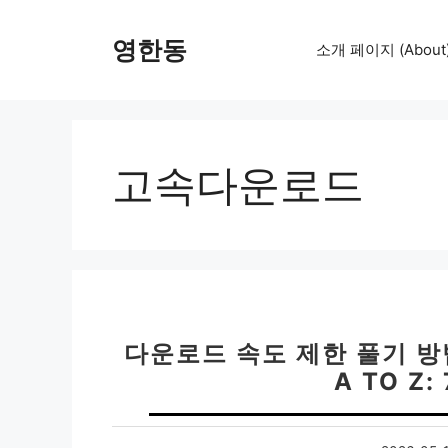
컨
텐
영한동
소개 페이지 (About
츠
로
건
너
뛰
고속다운로드
기
다운로드 속도 제한 풀기 방법
A TO Z