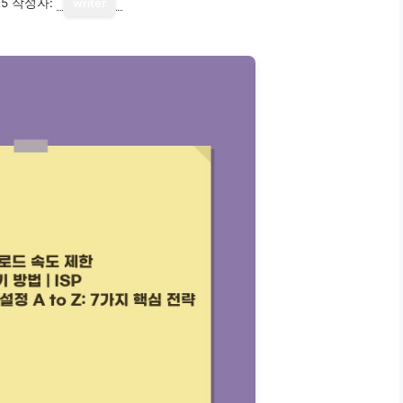
15
작성자:
writer