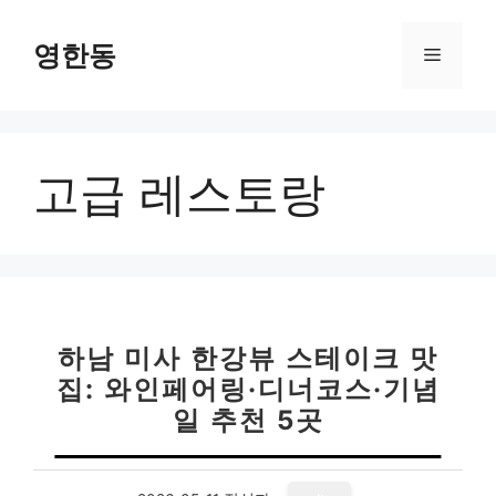
컨
텐
영한동
메
츠
로
뉴
건
너
고급 레스토랑
뛰
기
하남 미사 한강뷰 스테이크 맛
집: 와인페어링·디너코스·기념
일 추천 5곳