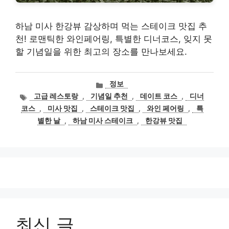
하남 미사 한강뷰 감상하며 먹는 스테이크 맛집 추
천! 로맨틱한 와인페어링, 특별한 디너코스, 잊지 못
할 기념일을 위한 최고의 장소를 만나보세요.
카
정보
테
태
고급 레스토랑
,
기념일 추천
,
데이트 코스
,
디너
고
그
코스
,
미사 맛집
,
스테이크 맛집
,
와인 페어링
,
특
리
별한 날
,
하남 미사 스테이크
,
한강뷰 맛집
최신 글