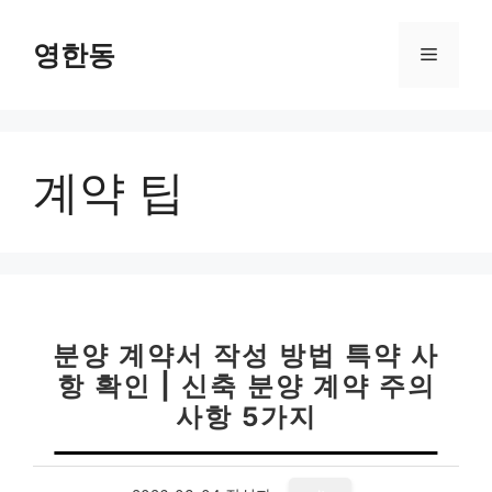
컨
텐
영한동
메
츠
로
뉴
건
너
계약 팁
뛰
기
분양 계약서 작성 방법 특약 사
항 확인 | 신축 분양 계약 주의
사항 5가지