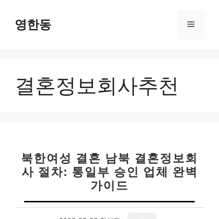
컨
텐
영한동
메
츠
로
뉴
건
너
결혼정보회사추천
뛰
기
북한여성 결혼 남북 결혼정보회
사 절차: 통일부 승인 업체 완벽
가이드