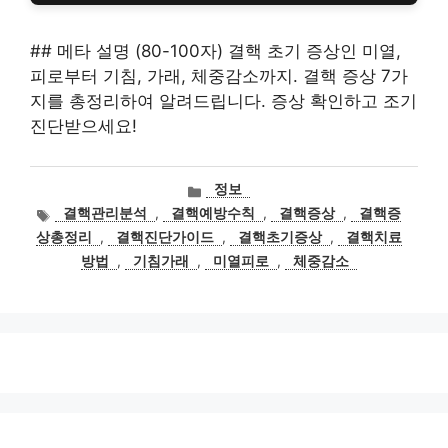
## 메타 설명 (80-100자) 결핵 초기 증상인 미열,
피로부터 기침, 가래, 체중감소까지. 결핵 증상 7가
지를 총정리하여 알려드립니다. 증상 확인하고 조기
진단받으세요!
카
정보
테
태
결핵관리분석
,
결핵예방수칙
,
결핵증상
,
결핵증
고
그
상총정리
,
결핵진단가이드
,
결핵초기증상
,
결핵치료
리
방법
,
기침가래
,
미열피로
,
체중감소