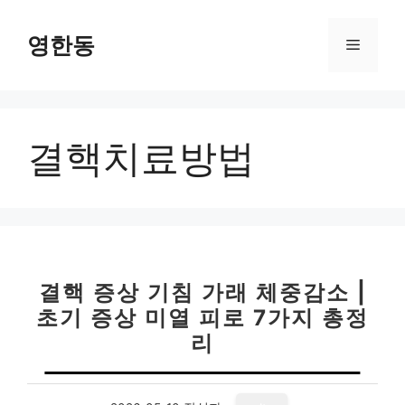
컨
텐
영한동
메
츠
로
뉴
건
너
결핵치료방법
뛰
기
결핵 증상 기침 가래 체중감소 |
초기 증상 미열 피로 7가지 총정
리