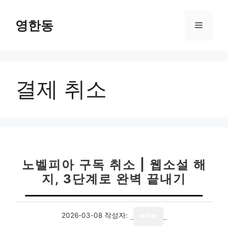
컨
텐
영한동
메
츠
로
뉴
건
너
결제 취소
뛰
기
노벨피아 구독 취소 | 웹소설 해
지, 3단계로 완벽 끝내기
2026-03-08
작성자:
writer