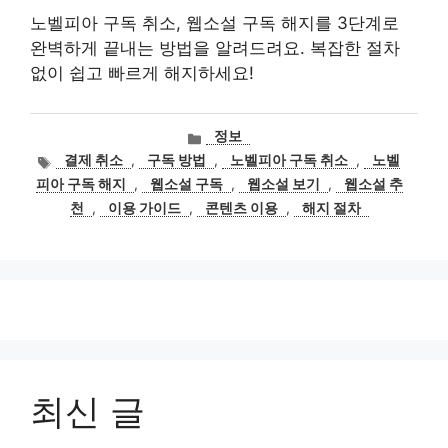
노벨피아 구독 취소, 웹소설 구독 해지를 3단계로
완벽하게 끝내는 방법을 알려드려요. 복잡한 절차
없이 쉽고 빠르게 해지하세요!
카
정보
테
태
결제 취소
,
구독 방법
,
노벨피아 구독 취소
,
노벨
고
그
피아 구독 해지
,
웹소설 구독
,
웹소설 보기
,
웹소설 추
리
천
,
이용 가이드
,
콘텐츠 이용
,
해지 절차
최신 글