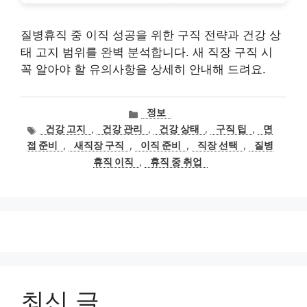
질병휴직 중 이직 성공을 위한 구직 전략과 건강 상
태 고지 범위를 완벽 분석합니다. 새 직장 구직 시
꼭 알아야 할 유의사항을 상세히 안내해 드려요.
카
정보
테
태
건강 고지
,
건강 관리
,
건강 상태
,
구직 팁
,
면
고
그
접 준비
,
새직장 구직
,
이직 준비
,
직장 선택
,
질병
리
휴직 이직
,
휴직 중 취업
최신 글