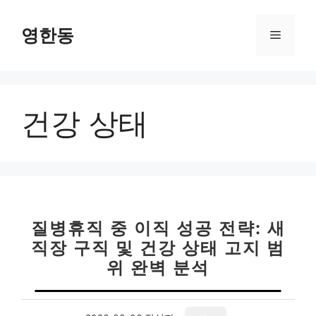
컨
텐
영한동
메
츠
로
뉴
건
너
건강 상태
뛰
기
질병휴직 중 이직 성공 전략: 새
직장 구직 및 건강 상태 고지 범
위 완벽 분석