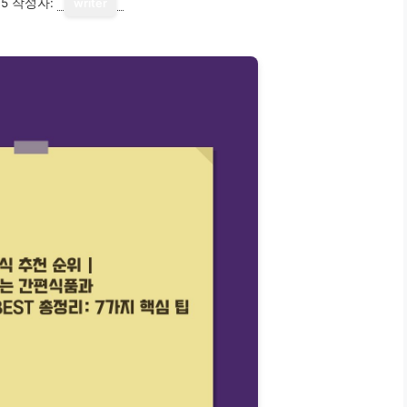
15
작성자:
writer