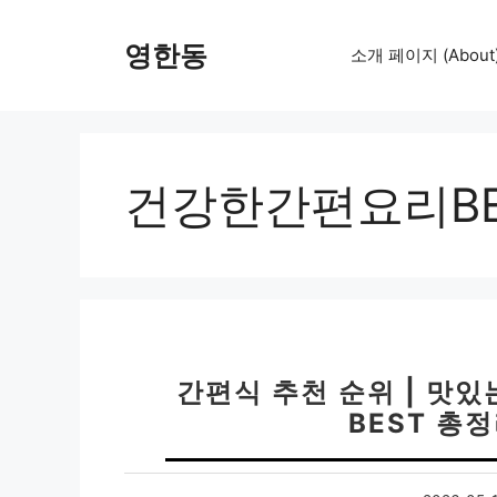
컨
텐
영한동
소개 페이지 (About
츠
로
건
너
뛰
건강한간편요리BE
기
간편식 추천 순위 | 맛
BEST 총정