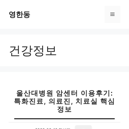
컨
텐
영한동
메
츠
로
뉴
건
너
건강정보
뛰
기
울산대병원 암센터 이용후기:
특화진료, 의료진, 치료실 핵심
정보