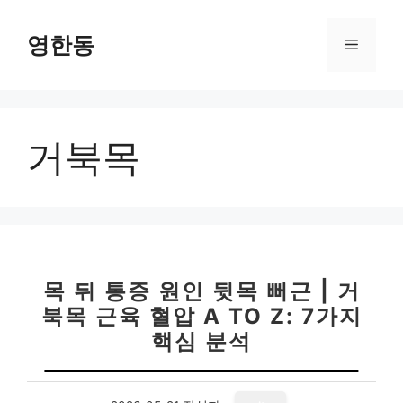
컨
텐
영한동
메
츠
로
뉴
건
너
거북목
뛰
기
목 뒤 통증 원인 뒷목 뻐근 | 거
북목 근육 혈압 A TO Z: 7가지
핵심 분석