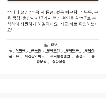
**메타 설명:** 목 뒤 통증, 뒷목 뻐근함, 거북목, 근
육 뭉침, 혈압까지! 7가지 핵심 원인을 A to Z로 분
석하여 시원하게 해결하세요. 지금 바로 확인해보세
요!
카
정보
테
태
거북목
,
근육통
,
뒷목관리
,
뒷목뻐근
,
뒷목아
고
그
픈이유
,
목건강가이드
,
목뒤통증원인
,
총정리
,
통
리
증분석
,
혈압영향