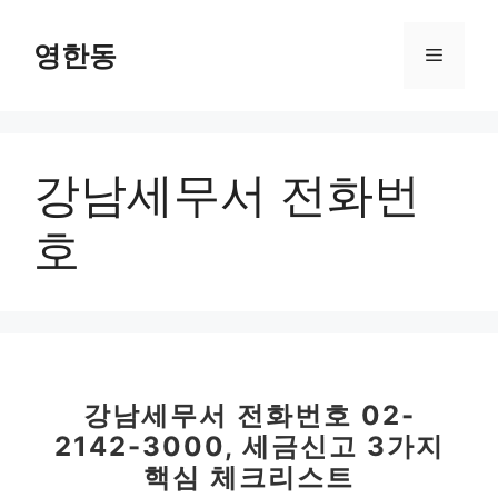
컨
텐
영한동
메
츠
로
뉴
건
너
강남세무서 전화번
뛰
기
호
강남세무서 전화번호 02-
2142-3000, 세금신고 3가지
핵심 체크리스트