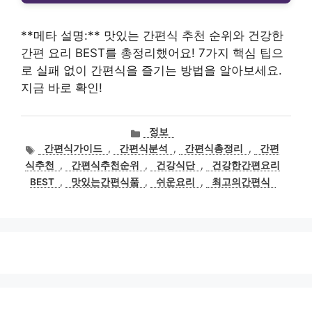
**메타 설명:** 맛있는 간편식 추천 순위와 건강한
간편 요리 BEST를 총정리했어요! 7가지 핵심 팁으
로 실패 없이 간편식을 즐기는 방법을 알아보세요.
지금 바로 확인!
카
정보
테
태
간편식가이드
,
간편식분석
,
간편식총정리
,
간편
고
그
식추천
,
간편식추천순위
,
건강식단
,
건강한간편요리
리
BEST
,
맛있는간편식품
,
쉬운요리
,
최고의간편식