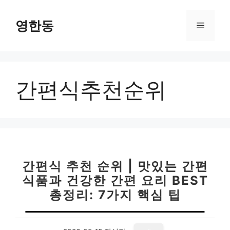
컨
텐
영한동
메
츠
로
뉴
건
너
간편식추천순위
뛰
기
간편식 추천 순위 | 맛있는 간편
식품과 건강한 간편 요리 BEST
총정리: 7가지 핵심 팁