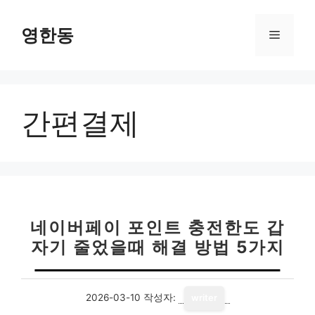
컨
텐
영한동
메
츠
로
뉴
건
너
간편결제
뛰
기
네이버페이 포인트 충전한도 갑
자기 줄었을때 해결 방법 5가지
2026-03-10
작성자:
writer