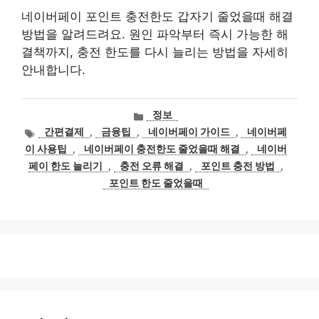
네이버페이 포인트 충전한도 갑자기 줄었을때 해결
방법을 알려드려요. 원인 파악부터 즉시 가능한 해
결책까지, 충전 한도를 다시 늘리는 방법을 자세히
안내합니다.
카
정보
테
태
간편결제
,
금융팁
,
네이버페이 가이드
,
네이버페
고
그
이 사용팁
,
네이버페이 충전한도 줄었을때 해결
,
네이버
리
페이 한도 늘리기
,
충전 오류 해결
,
포인트 충전 방법
,
포인트 한도 줄었을때