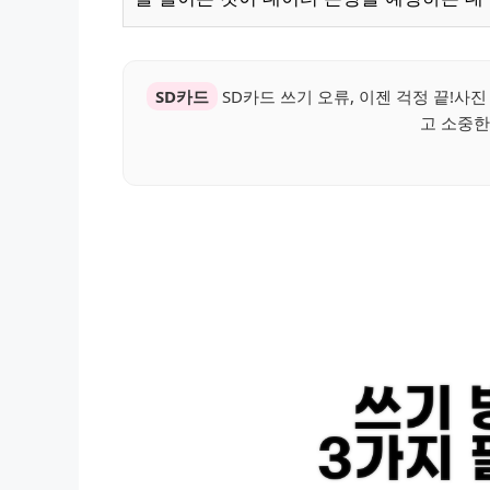
SD카드
SD카드 쓰기 오류, 이젠 걱정 끝!사
고 소중한