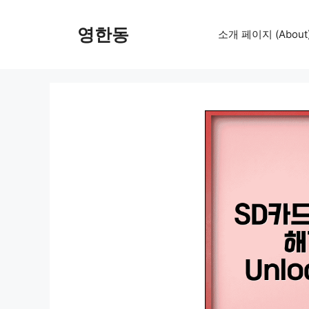
컨
텐
영한동
소개 페이지 (About
츠
로
건
너
뛰
기