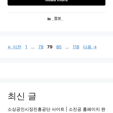
카
정보
테
고
리
페
페
페
페
페
←
이전
1
…
78
79
80
…
118
다음
→
이
이
이
이
이
지
지
지
지
지
최신 글
소상공인시장진흥공단 사이트 | 소진공 홈페이지 완