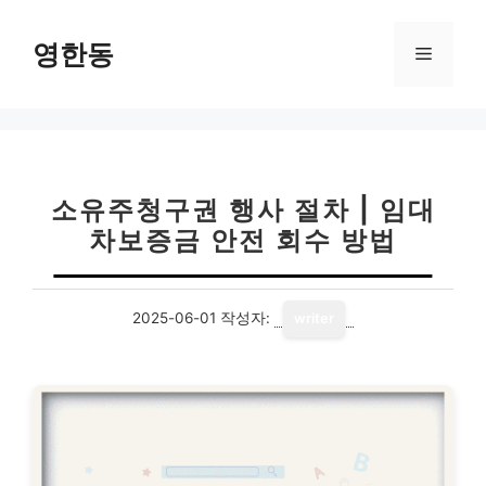
컨
텐
영한동
메
츠
로
뉴
건
너
뛰
기
소유주청구권 행사 절차 | 임대
차보증금 안전 회수 방법
2025-06-01
작성자:
writer