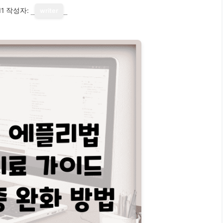
11
작성자:
writer