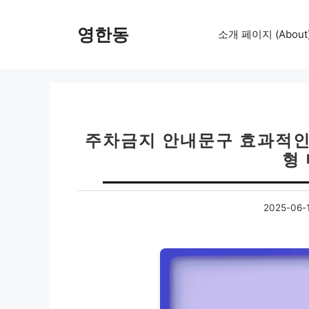
컨
텐
영한동
소개 페이지 (About
츠
로
건
너
뛰
기
주차금지 안내문구 효과적인 
형
2025-06-