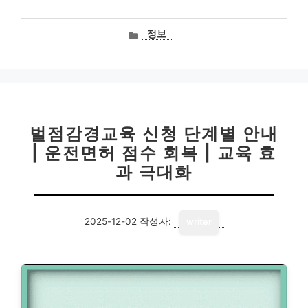
카
정보
테
고
리
벌점감경교육 신청 단계별 안내
| 운전면허 점수 회복 | 교육 효
과 극대화
2025-12-02
작성자:
writer