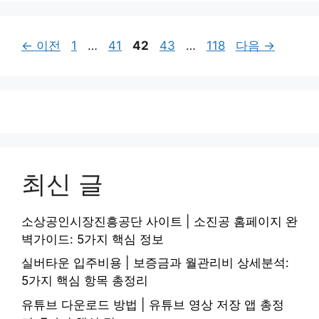
리
페
페
페
페
페
←
이전
1
…
41
42
43
…
118
다음
→
이
이
이
이
이
지
지
지
지
지
최신 글
소상공인시장진흥공단 사이트 | 소진공 홈페이지 완
벽가이드: 5가지 핵심 정보
실버타운 입주비용 | 보증금과 월관리비 상세분석:
5가지 핵심 항목 총정리
유튜브 다운로드 방법 | 유튜브 영상 저장 앱 총정