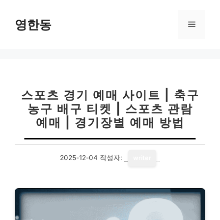
컨
텐
영한동
메
츠
로
뉴
건
너
뛰
기
스포츠 경기 예매 사이트 | 축구
농구 배구 티켓 | 스포츠 관람
예매 | 경기장별 예매 방법
2025-12-04
작성자:
writer