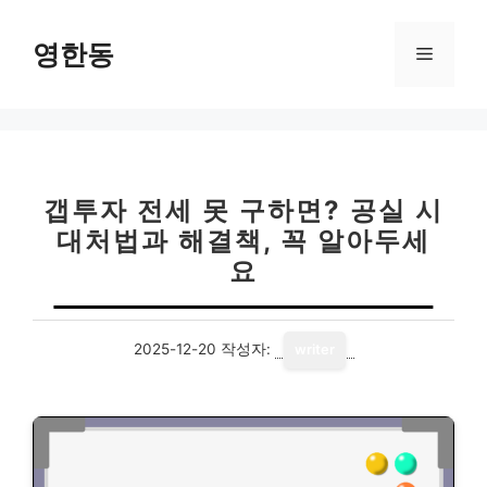
컨
텐
영한동
메
츠
로
뉴
건
너
뛰
기
갭투자 전세 못 구하면? 공실 시
대처법과 해결책, 꼭 알아두세
요
2025-12-20
작성자:
writer