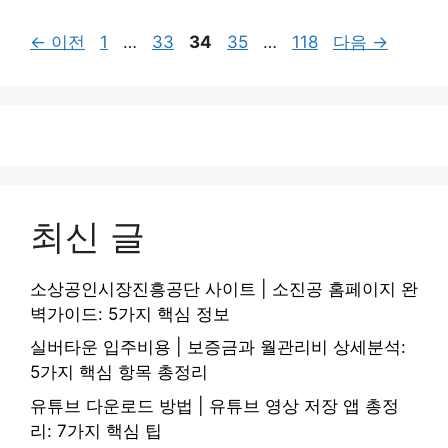
페
페
페
페
페
←
이전
1
…
33
34
35
…
118
다음
→
이
이
이
이
이
지
지
지
지
지
최신 글
소상공인시장진흥공단 사이트 | 소진공 홈페이지 완
벽가이드: 5가지 핵심 정보
실버타운 입주비용 | 보증금과 월관리비 상세분석:
5가지 핵심 항목 총정리
유튜브 다운로드 방법 | 유튜브 영상 저장 앱 총정
리: 7가지 핵심 팁