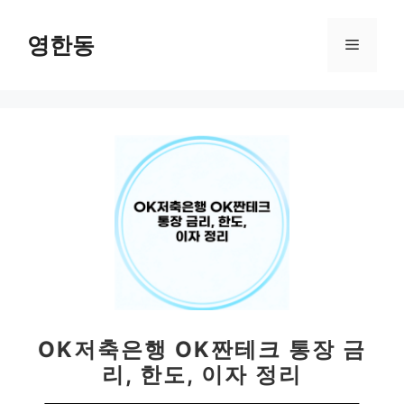
컨
텐
영한동
메
츠
로
뉴
건
너
뛰
기
OK저축은행 OK짠테크 통장 금
리, 한도, 이자 정리