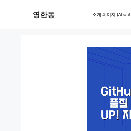
컨
텐
영한동
소개 페이지 (About
츠
로
건
너
뛰
기