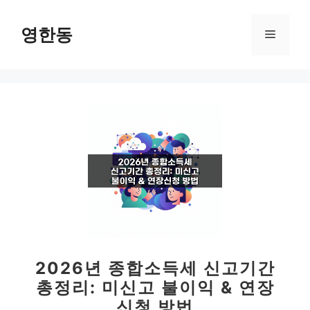
컨
텐
영한동
메
츠
로
뉴
건
너
뛰
기
2026년 종합소득세 신고기간
총정리: 미신고 불이익 & 연장
신청 방법