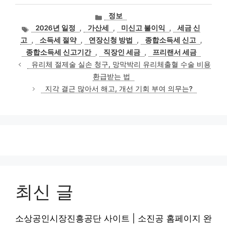
카
정보
테
태
2026년 일정
,
가산세
,
미신고 불이익
,
세금 신
고
그
고
,
소득세 절약
,
연장신청 방법
,
종합소득세 신고
,
리
종합소득세 신고기간
,
직장인 세금
,
프리랜서 세금
유리체 절제술 실손 청구, 망막박리 유리체출혈 수술 비용
환급받는 법
지각 결근 많아서 해고, 개선 기회 부여 의무는?
최신 글
소상공인시장진흥공단 사이트 | 소진공 홈페이지 완