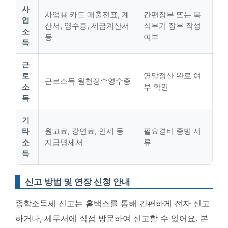
사
사업용 카드 매출전표, 계
간편장부 또는 복
업
산서, 영수증, 세금계산서
식부기 장부 작성
소
등
여부
득
근
로
연말정산 완료 여
근로소득 원천징수영수증
소
부 확인
득
기
타
원고료, 강연료, 인세 등
필요경비 증빙 서
소
지급명세서
류
득
신고 방법 및 연장 신청 안내
종합소득세 신고는 홈택스를 통해 간편하게 전자 신고
하거나, 세무서에 직접 방문하여 신고할 수 있어요. 본