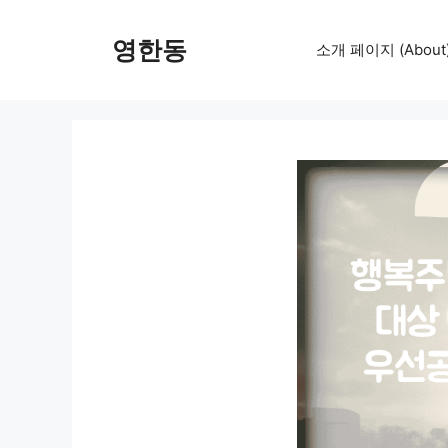
컨
텐
영한동
소개 페이지 (About
츠
로
건
너
뛰
기