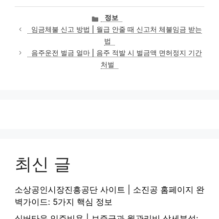
카
정보
테
임금체불 신고 방법 | 월급 안줄 때 신고처 체불임금 받는
고
법
리
음주운전 벌금 얼마 | 음주 적발 시 벌금액 면허정지 기간
처벌
최신 글
소상공인시장진흥공단 사이트 | 소진공 홈페이지 완
벽가이드: 5가지 핵심 정보
실버타운 입주비용 | 보증금과 월관리비 상세분석: