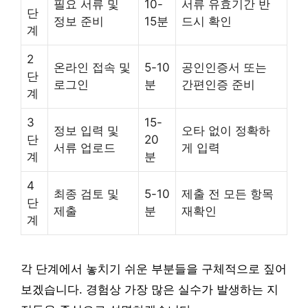
필요 서류 및
10-
서류 유효기간 반
단
정보 준비
15분
드시 확인
계
2
온라인 접속 및
5-10
공인인증서 또는
단
로그인
분
간편인증 준비
계
3
15-
정보 입력 및
오타 없이 정확하
단
20
서류 업로드
게 입력
계
분
4
최종 검토 및
5-10
제출 전 모든 항목
단
제출
분
재확인
계
각 단계에서 놓치기 쉬운 부분들을 구체적으로 짚어
보겠습니다. 경험상 가장 많은 실수가 발생하는 지