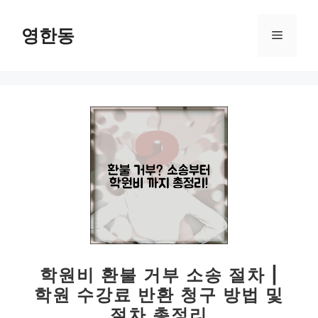
컨
텐
영한동
메
츠
로
뉴
건
너
뛰
기
학원비 환불 거부 소송 절차 |
학원 수강료 반환 청구 방법 및
절차 총정리