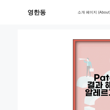
컨
텐
영한동
소개 페이지 (About
츠
로
건
너
뛰
기