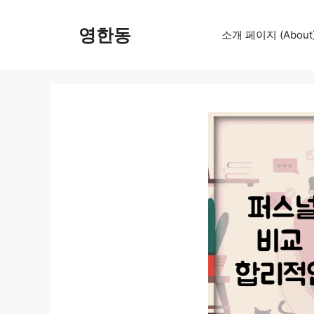
컨
텐
영한동
소개 페이지 (About
츠
로
건
너
뛰
기