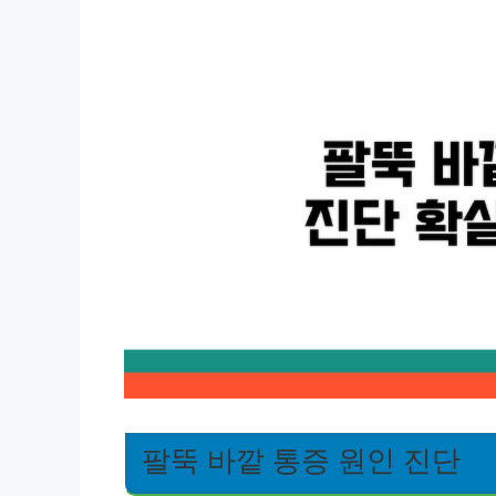
팔뚝 바깥 통증 원인 진단