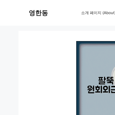
컨
텐
영한동
소개 페이지 (About
츠
로
건
너
뛰
기