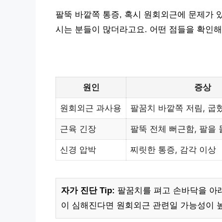
팔뚝 바깥쪽 통증, 혹시 원회외근에 문제가 
시는 분들이 많더라고요. 어떤 점들을 확인
원인
증상
원회외근 과사용
팔꿈치 바깥쪽 저림, 굽혔
근육 긴장
팔뚝 전체 뻐근함, 팔을
신경 압박
찌릿한 통증, 감각 이상
자가 진단 Tip:
팔꿈치를 펴고 손바닥을 아래
이 심해진다면 원회외근 관련일 가능성이 